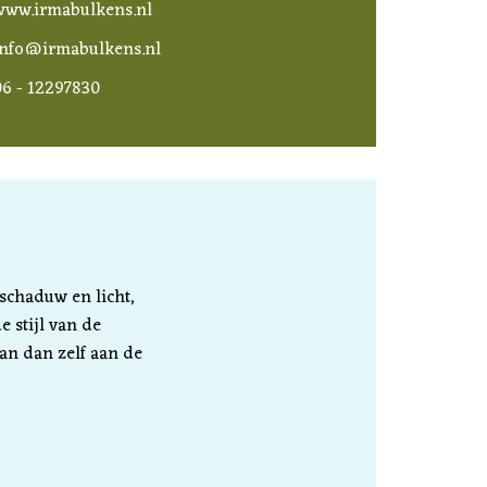
www.irmabulkens.nl
info@irmabulkens.nl
06 - 12297830
schaduw en licht,
 stijl van de
an dan zelf aan de