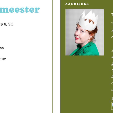
 meester
AANBIEDER
I
ep 8, VO
deo
Z
s
 uur
n
o
o