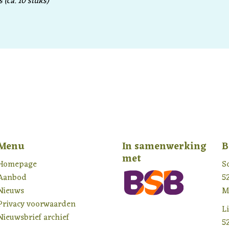
(ca. 10 stuks)
Menu
In samenwerking
B
met
Homepage
S
Aanbod
5
Nieuws
M
Privacy voorwaarden
L
Nieuwsbrief archief
5