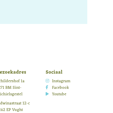
ezoekadres
Sociaal
childershof 1a
Instagram
271 BM Sint-
Facebook
ichielsgestel
Youtube
idwinastraat 12-c
262 EP Vught