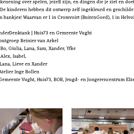
enening over spelen, jezelf zijn, en dingen die je ziet en doe
De kinderen hebben dit ontwerp zelf ingekleurd en geschilde
ijn bankjes! Waarvan er 1 in Cromvoirt (BuitenGoed), 1 in Helvoi
ank | Huis73 en Gemeente Vught
groep Reinier van Arkel
Bo, Giulia, Lana, Sam, Xander, Yfke
Alex, Isabel,
ana, Lieve en Xander
er Inge Bollen
nte Vught, Huis73, BOR, Jeugd- en Jongerencentrum Elzen