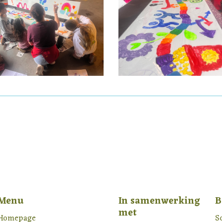
Menu
In samenwerking
B
met
Homepage
S