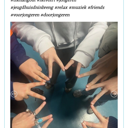
#thehangout #helvoirt #jongeren
#jeugdhuisdninbreng #relax #muziek #friends
#voorjongeren #doorjongeren
Previous
Next