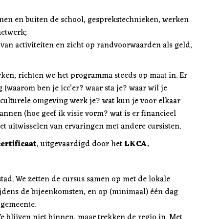
nnen en buiten de school, gesprekstechnieken, werken
netwerk;
 van activiteiten en zicht op randvoorwaarden als geld,
en, richten we het programma steeds op maat in. Er
 (waarom ben je icc’er? waar sta je? waar wil je
 culturele omgeving werk je? wat kun je voor elkaar
nnen (hoe geef ik visie vorm? wat is er financieel
et uitwisselen van ervaringen met andere cursisten.
ertificaat
, uitgevaardigd door het
LKCA.
stad. We zetten de cursus samen op met de lokale
 tijdens de bijeenkomsten, en op (minimaal) één dag
n gemeente.
We blijven niet binnen, maar trekken de regio in. Met