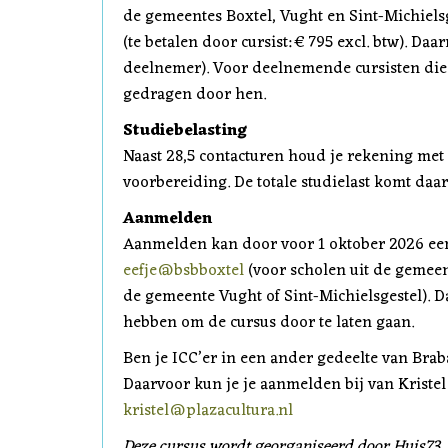
de gemeentes Boxtel, Vught en Sint-Michiels
(te betalen door cursist: € 795 excl. btw). Daa
deelnemer). Voor deelnemende cursisten die 
gedragen door hen.
Studiebelasting
Naast 28,5 contacturen houd je rekening met 
voorbereiding. De totale studielast komt daa
Aanmelden
Aanmelden kan door voor 1 oktober 2026 een 
eefje@bsbboxtel
(voor scholen uit de gemeen
de gemeente Vught of Sint-Michielsgestel). 
hebben om de cursus door te laten gaan.
Ben je ICC’er in een ander gedeelte van Bra
Daarvoor kun je je aanmelden bij van Kristel
kristel@plazacultura.nl
Deze cursus wordt georganiseerd door Huis73,