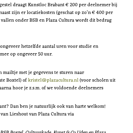
gestel draagt Kunstloc Brabant € 200 per deelnemer bij
rnaast zijn er locatiekosten (geschat op zo’n € 400 per
vallen onder BSB en Plaza Cultura wordt dit bedrag
ongeveer hetzelfde aantal uren voor studie en
rmee op ongeveer 50 uur.
mailtje met je gegevens te sturen naar
te Boxtel) of
kristel@plazacultura.nl
(voor scholen uit
Daarna hoor je z.s.m. of we voldoende deelnemers
bant? Dan ben je natuurlijk ook van harte welkom!
 van Lieshout van Plaza Cultura via
 BSB Boxtel, Cultuurkade, Kunst & Co Uden en Plaza