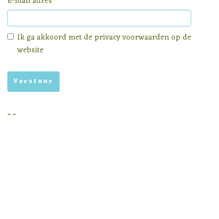
E-mail adres
Ik ga akkoord met de
privacy voorwaarden
op de
website
Menu
Homepage
Aanbod
Nieuws
Privacy voorwaarden
Nieuwsbrief archief
In samenwerking met