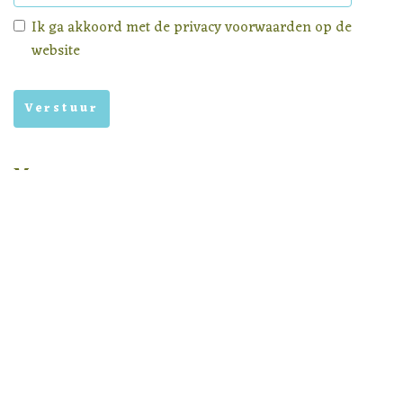
Ik ga akkoord met de
privacy voorwaarden
op de
website
Menu
Homepage
Aanbod
Nieuws
Privacy voorwaarden
Nieuwsbrief archief
In samenwerking met