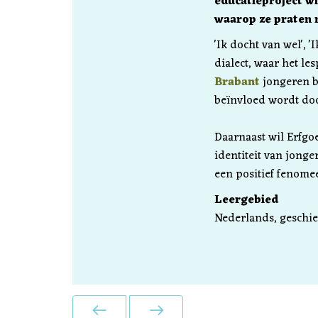
educatieproject w
waarop ze praten n
'Ik docht van wel', '
dialect, waar het le
Brabant
jongeren be
beïnvloed wordt doo
Daarnaast wil Erfgo
identiteit van jonge
een positief fenome
Leergebied
Nederlands, geschie