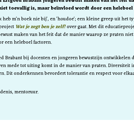
il Erfgoed Brabant jongeren bewust maken van het feit d
iet toevallig is, maar beïnvloed wordt door een heleboel 
Ik heb m'n boek nie bij', en 'houdoe'; een kleine greep uit het 
sproject
Wat je zegt ben je zelf!
over gaat. Met dit educatieproj
wust maken van het feit dat de manier waarop ze praten niet t
r een heleboel factoren.
ed Brabant bij docenten en jongeren bewustzijn ontwikkelen d
ren mede tot uiting komt in de manier van praten. Diversiteit in
en. Dit onderkennen bevordert tolerantie en respect voor elka
denis, mentoruur.