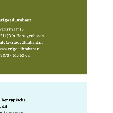
Erfgoed Brabant
aterstraat 16
5211 JD ’s-Hertogenbosch
info@erfgoedbrabant.nl
www.erfgoedbrabant.nl
: 073 - 615 62 62
t het typische
 dit