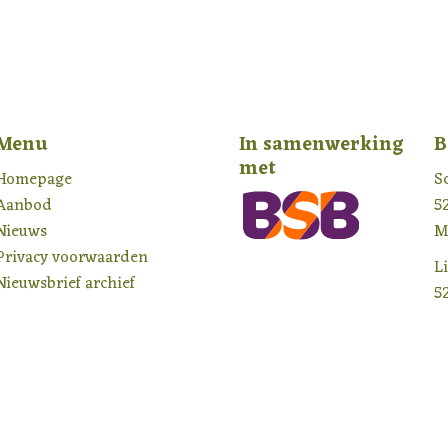
Menu
In samenwerking
B
met
Homepage
S
Aanbod
5
Nieuws
M
Privacy voorwaarden
L
Nieuwsbrief archief
5