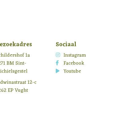
ezoekadres
Sociaal
childershof 1a
Instagram
271 BM Sint-
Facebook
ichielsgestel
Youtube
idwinastraat 12-c
262 EP Vught