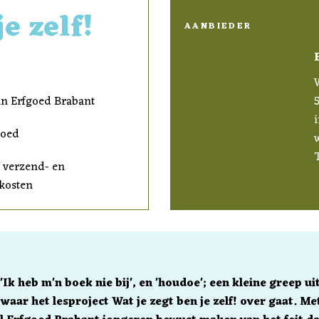
e zelf!
AANBIEDER
W
an Erfgoed Brabant
goed
T
f verzend- en
ekosten
 'Ik heb m'n boek nie bij', en 'houdoe'; een kleine greep ui
waar het lesproject Wat je zegt ben je zelf! over gaat. Met