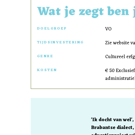
Wat je zegt ben j
VO
DOELGROEP
Zie website v
TIJDSINVESTERING
Cultureel erf
GENRE
€ 50 Exclusie
KOSTEN
administrati
'Ik docht van wel',
Brabantse dialect, 