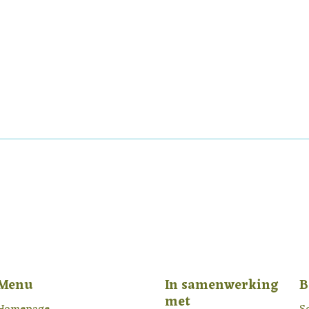
Menu
In samenwerking
B
met