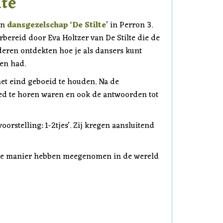
lte
an
dansgezelschap ‘De Stilte
’ in Perron 3.
rbereid door Eva Holtzer van De Stilte die de
deren ontdekten hoe je als dansers kunt
ken had.
het eind geboeid te houden. Na de
 goed te horen waren en ook de antwoorden tot
rstelling: 1-2tjes’. Zij kregen aansluitend
elige manier hebben meegenomen in de wereld