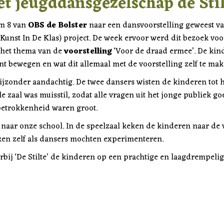
et jeugddansgezelschap de Sti
/m 8 van
OBS de Bolster
naar een dansvoorstelling geweest v
(Kunst In De Klas) project. De week ervoor werd dit bezoek voo
 het thema van de
voorstelling
‘Voor de draad ermee’. De kin
t bewegen en wat dit allemaal met de voorstelling zelf te ma
ijzonder aandachtig. De twee dansers wisten de kinderen tot 
ele zaal was muisstil, zodat alle vragen uit het jonge publiek
betrokkenheid waren groot.
ar onze school. In de speelzaal keken de kinderen naar de voo
jken zelf als dansers mochten experimenteren.
arbij ‘De Stilte’ de kinderen op een prachtige en laagdremp