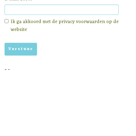
Ik ga akkoord met de
privacy voorwaarden
op de
website
Menu
Homepage
Aanbod
Nieuws
Privacy voorwaarden
Nieuwsbrief archief
In samenwerking met