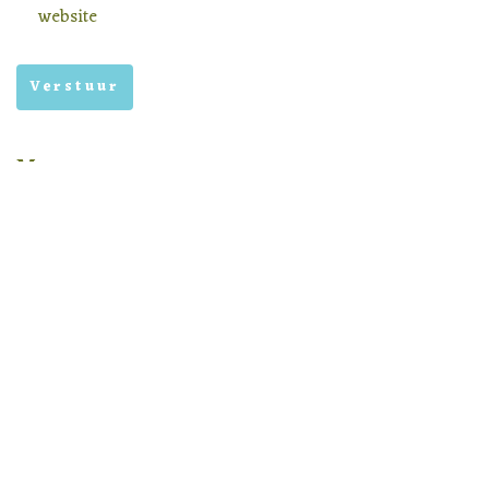
website
Menu
Homepage
Aanbod
Nieuws
Privacy voorwaarden
Nieuwsbrief archief
In samenwerking met