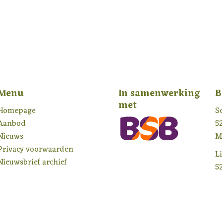
Menu
In samenwerking
B
met
Homepage
S
Aanbod
5
Nieuws
M
Privacy voorwaarden
L
Nieuwsbrief archief
5