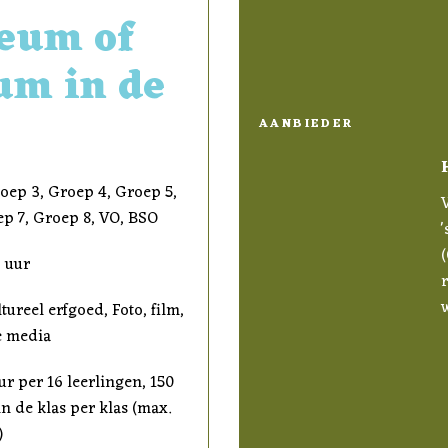
eum of
um in de
AANBIEDER
oep 3, Groep 4, Groep 5,
p 7, Groep 8, VO, BSO
(
2 uur
tureel erfgoed, Foto, film,
e media
ur per 16 leerlingen, 150
n de klas per klas (max.
)