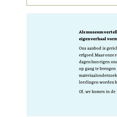
Als museum vertell
eigen verhaal vorm
Ons aanbod is geric
erfgoed. Maar onze 
dagen hun eigen ond
op gang te brengen 
materiaalonderzoek 
leerlingen worden 
Of.. we komen in de