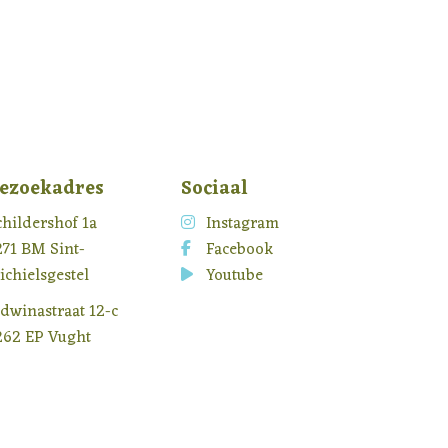
ezoekadres
Sociaal
childershof 1a
Instagram
271 BM Sint-
Facebook
ichielsgestel
Youtube
idwinastraat 12-c
262 EP Vught