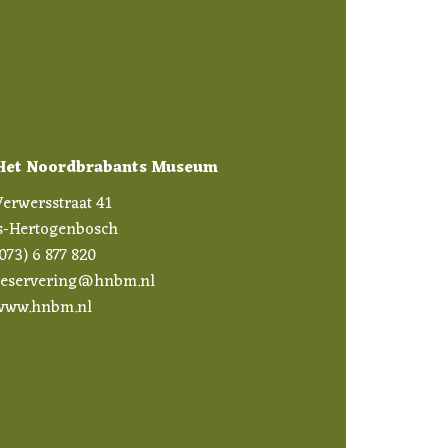
Het Noordbrabants Museum
Verwersstraat 41
's-Hertogenbosch
073) 6 877 820
reservering@hnbm.nl
www.hnbm.nl