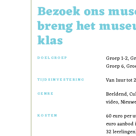
Bezoek ons mus
breng het muse
klas
Groep 1-2, Gr
DOELGROEP
Groep 6, Groe
Van 1uur tot 
TIJDSINVESTERING
Beeldend, Cul
GENRE
video, Nieuw
60 euro per u
KOSTEN
euro aanbod i
32 leerlingen