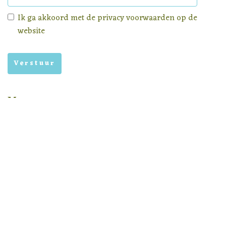
Ik ga akkoord met de
privacy voorwaarden
op de
website
Menu
Homepage
Aanbod
Nieuws
Privacy voorwaarden
Nieuwsbrief archief
In samenwerking met