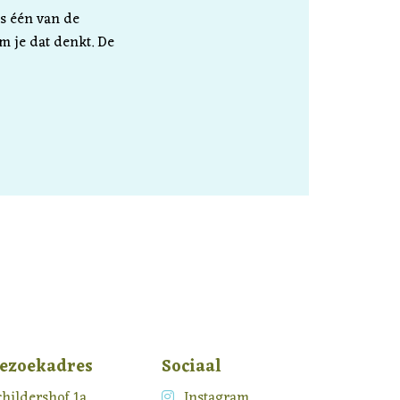
ls één van de
om je dat denkt. De
ezoekadres
Sociaal
childershof 1a
Instagram