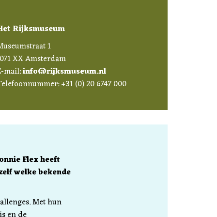
Het Rijksmuseum
Museumstraat 1
1071 XX Amsterdam
E-mail:
info@rijksmuseum.nl
Telefoonnummer: +31 (0) 20 6747 000
onnie Flex heeft
zelf welke bekende
allenges. Met hun
is en de