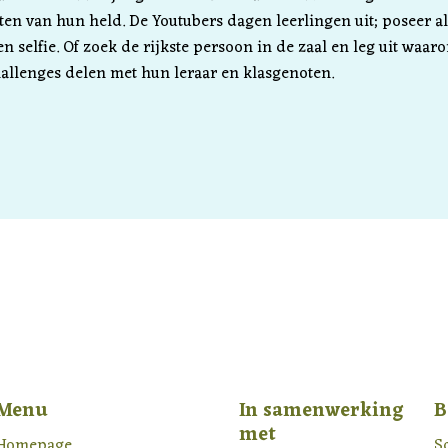
ten van hun held. De Youtubers dagen leerlingen uit; poseer a
n selfie. Of zoek de rijkste persoon in de zaal en leg uit waar
llenges delen met hun leraar en klasgenoten.
Menu
In samenwerking
B
met
Homepage
S