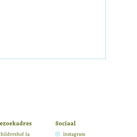
ezoekadres
Sociaal
childershof 1a
Instagram