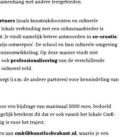
 samenhang met andere leergebieden.
artners
(zoals kunstvakdocenten en culturele
n lokale verbinding met een cultuuraanbieder is
it. Je vindt namelijk betere antwoorden in
co-creatie
.
wijs ontwerpen’. De school en hun culturele omgeving
ennisontwikkeling. Op deze manier vindt niet
r ook
professionalisering
van de verschillende
cultureel veld.
orgt (i.s.m. de andere partners) voor kennisdeling van
voor een bijdrage van maximaal 5000 euro, bedoeld
gelijk betekent dit dat er ook vanuit het lokale CmK-
 is voor het traject.
ren aan
cmk@kunstlocbrabant.nl
, waarin je een