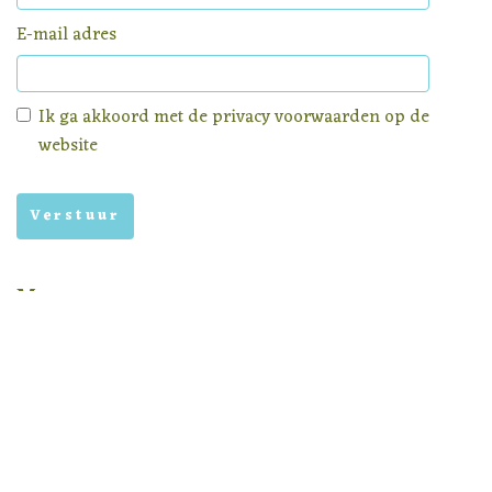
E-mail adres
Ik ga akkoord met de
privacy voorwaarden
op de
website
Menu
Homepage
Aanbod
Nieuws
Privacy voorwaarden
Nieuwsbrief archief