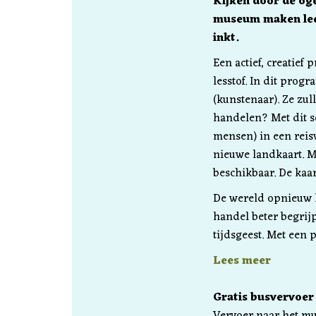
Kijken door de og
museum maken leer
inkt.
Een actief, creatief
lesstof. In dit pro
(kunstenaar). Ze zul
handelen? Met dit s
mensen) in een reisv
nieuwe landkaart. M
beschikbaar. De kaar
De wereld opnieuw l
handel beter begrijp
tijdsgeest. Met een p
Lees meer
Gratis busvervoer
Vervoer naar het m