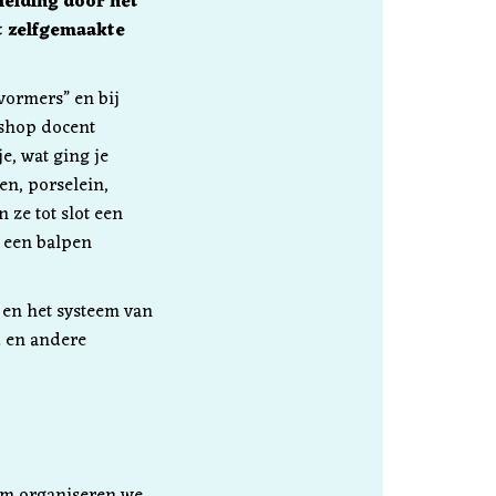
leiding door het
t zelfgemaakte
rvormers” en bij
kshop docent
e, wat ging je
en, porselein,
 ze tot slot een
r een balpen
 en het systeem van
d en andere
om organiseren we