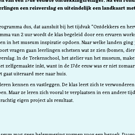
en van een 17de eeuwse ontdekkingsreiziger. Na een rond
lingen een reisverslag en uiteindelijk een landkaart me
 programma dus, dat aansluit bij het tijdvak “Ontdekkers en he
gramma van 2 uur wordt de klas begeleid door een ervaren wor
len in het museum inspiratie opdoen. Naar welke landen ging j
oort vragen gaan leerlingen schetsen wat ze zien (bomen, dier
erslag. In de Teekenschool, het atelier van het museum, maken
et zelfgemaakte inkt, want in de 17de eeuw was er niet zomaa
t gaat uiteraard mee naar huis.
eren kennen en vastleggen. De klas leert zich te verwonderen
en. Maar ze leren zich vooral te verplaatsen in een andere tij
rachtig eigen project als resultaat.
useum mag geen belemmering vormen voor een bezoek. Daar