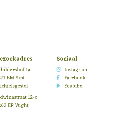
ezoekadres
Sociaal
childershof 1a
Instagram
271 BM Sint-
Facebook
ichielsgestel
Youtube
idwinastraat 12-c
262 EP Vught