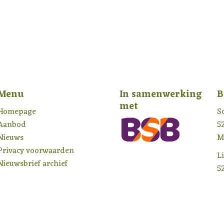
Menu
In samenwerking
B
met
Homepage
S
Aanbod
5
Nieuws
M
Privacy voorwaarden
L
Nieuwsbrief archief
5