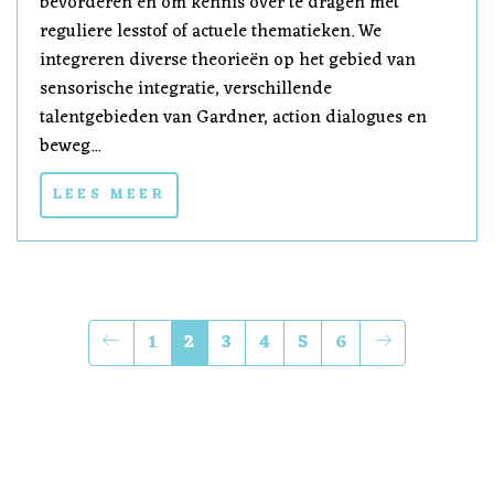
bevorderen en om kennis over te dragen met
reguliere lesstof of actuele thematieken. We
integreren diverse theorieën op het gebied van
sensorische integratie, verschillende
talentgebieden van Gardner, action dialogues en
beweg...
LEES MEER
1
2
3
4
5
6