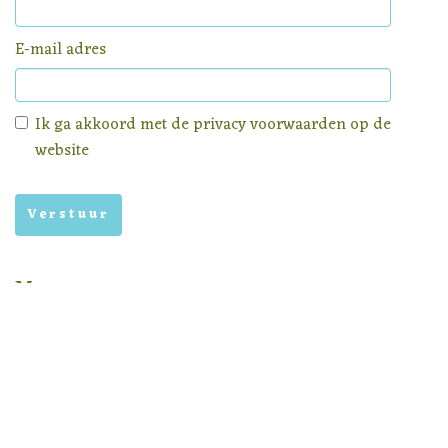
E-mail adres
Ik ga akkoord met de
privacy voorwaarden
op de
website
Menu
Homepage
Aanbod
Nieuws
Privacy voorwaarden
Nieuwsbrief archief