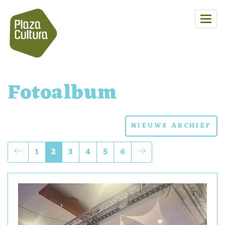
Fotoalbum
NIEUWS ARCHIEF
1
2
3
4
5
6