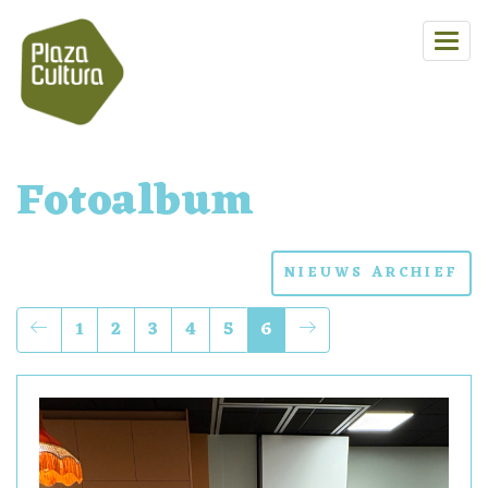
Fotoalbum
NIEUWS ARCHIEF
1
2
3
4
5
6