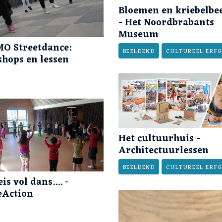
Bloemen en kriebelbee
- Het Noordbrabants
Museum
O Streetdance:
BEELDEND
CULTUREEL ERF
hops en lessen
Het cultuurhuis -
Architectuurlessen
BEELDEND
CULTUREEL ERF
is vol dans.... -
eAction