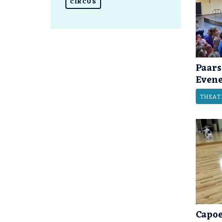
CIRCUS
Paars
Even
THEAT
Capoe