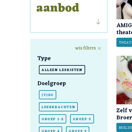
aanbod
AMIGO
theat
THEAT
wis filters
Type
ALLEEN LESKISTEN
Doelgroep
(V)SO
LEERKRACHTEN
Zelf 
Broer
GROEP 1-2
GROEP 3
BEELD
GROEP 4
GROEP 5