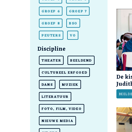
GROEP 6
GROEP 7
GROEP 8
BSO
PEUTERS
VO
Discipline
THEATER
BEELDEND
CULTUREEL ERFGOED
De ki
Judit
DANS
MUZIEK
BEELD
LITERATUUR
FOTO, FILM, VIDEO
NIEUWE MEDIA