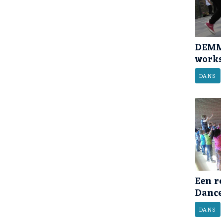
DEMM
works
DANS
Een re
Danc
DANS