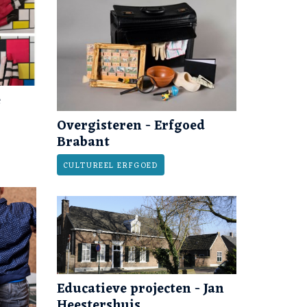
e
Overgisteren - Erfgoed
Brabant
CULTUREEL ERFGOED
Educatieve projecten - Jan
Heestershuis