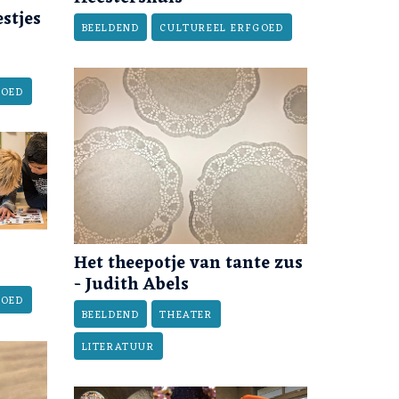
stjes
BEELDEND
CULTUREEL ERFGOED
GOED
Het theepotje van tante zus
- Judith Abels
GOED
BEELDEND
THEATER
LITERATUUR