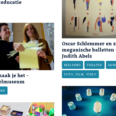
educatie
Oscar Schlemmer en z
meganische balletten 
Judith Abels
BEELDEND
THEATER
DAN
aak je het -
FOTO, FILM, VIDEO
ielmuseum
END