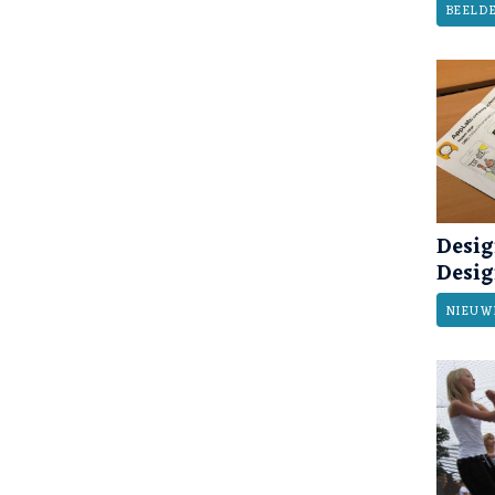
BEELD
Desig
Desi
NIEUW