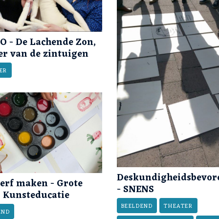
 - De Lachende Zon,
er van de zintuigen
ER
Deskundigheidsbevor
verf maken - Grote
- SNENS
 Kunsteducatie
BEELDEND
THEATER
END