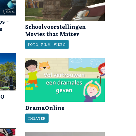
s -
Schoolvoorstellingen
e
Movies that Matter
FOTO, FILM, VIDEO
BO
DramaOnline
THEATER