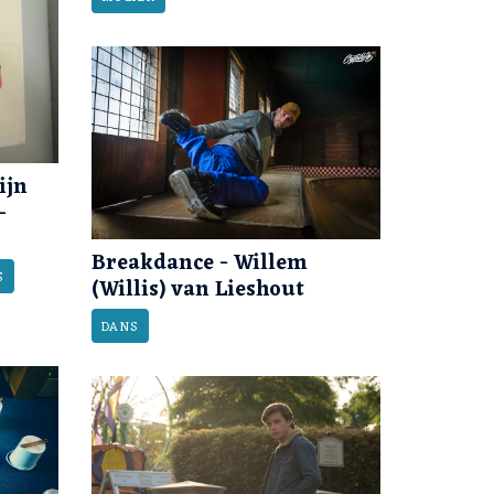
ijn
-
Breakdance - Willem
S
(Willis) van Lieshout
DANS