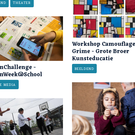
END
THEATER
Workshop Camouflag
Grime - Grote Broer
Kunsteducatie
nChallenge -
BEELDEND
gnWeek@School
E MEDIA