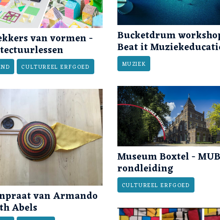
Bucketdrum workshop
kkers van vormen -
Beat it Muziekeducati
tectuurlessen
MUZIEK
END
CULTUREEL ERFGOED
Museum Boxtel - MU
rondleiding
CULTUREEL ERFGOED
enpraat van Armando
ith Abels