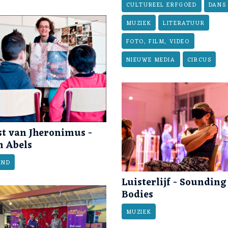
CULTUREEL ERFGOED
DANS
MUZIEK
LITERATUUR
FOTO, FILM, VIDEO
NIEUWE MEDIA
CIRCUS
st van Jheronimus -
h Abels
END
Luisterlijf - Sounding
Bodies
MUZIEK