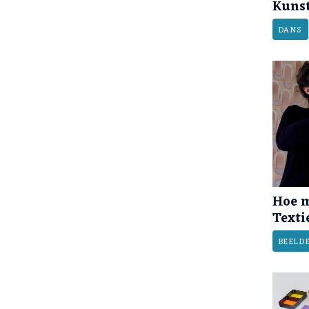
Kunst
DANS
Hoe m
Text
BEELD