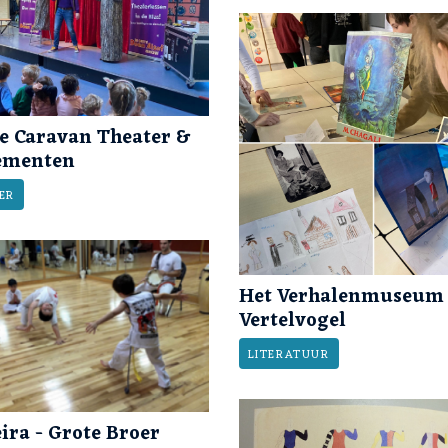
e Caravan Theater &
ementen
ER
Het Verhalenmuseum 
Vertelvogel
LITERATUUR
ira - Grote Broer