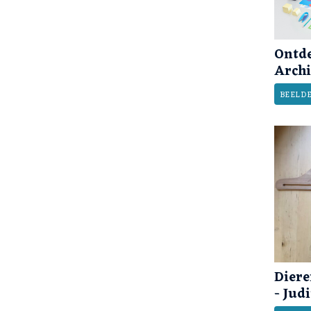
Ontde
Archi
BEELD
Dier
- Jud