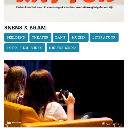
SNENS X BRAM
BEELDEND
THEATER
DANS
MUZIEK
LITERATUUR
FOTO, FILM, VIDEO
NIEUWE MEDIA