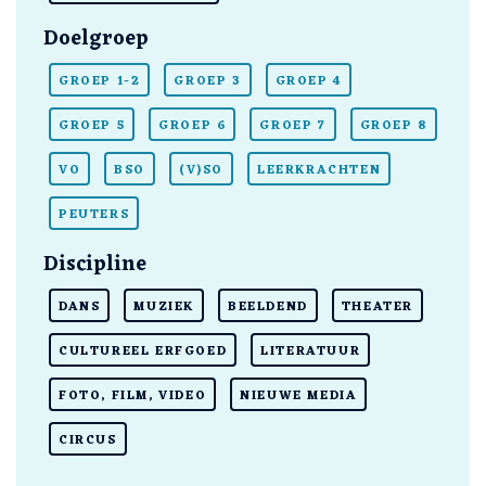
Doelgroep
GROEP 1-2
GROEP 3
GROEP 4
GROEP 5
GROEP 6
GROEP 7
GROEP 8
VO
BSO
(V)SO
LEERKRACHTEN
PEUTERS
Discipline
DANS
MUZIEK
BEELDEND
THEATER
CULTUREEL ERFGOED
LITERATUUR
FOTO, FILM, VIDEO
NIEUWE MEDIA
CIRCUS