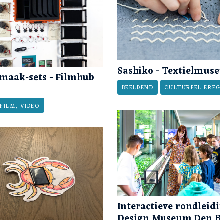
Sashiko - Textielmus
maak-sets - Filmhub
BEELDEND
CULTUREEL ERF
FILM, VIDEO
Interactieve rondleid
Design Museum Den B