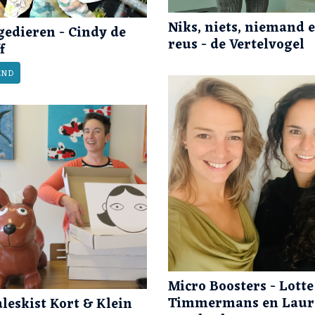
Niks, niets, niemand 
gedieren - Cindy de
reus - de Vertelvogel
f
END
Micro Boosters - Lotte
Timmermans en Laur
leskist Kort & Klein