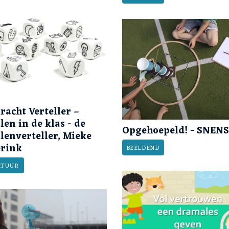
racht Verteller –
len in de klas - de
Opgehoepeld! - SNENS
lenverteller, Mieke
rink
BEELDEND
ATUUR