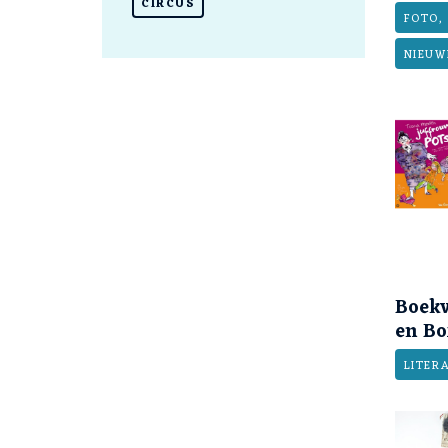
CIRCUS
FOTO, 
NIEUW
Boekv
en Bo
LITER