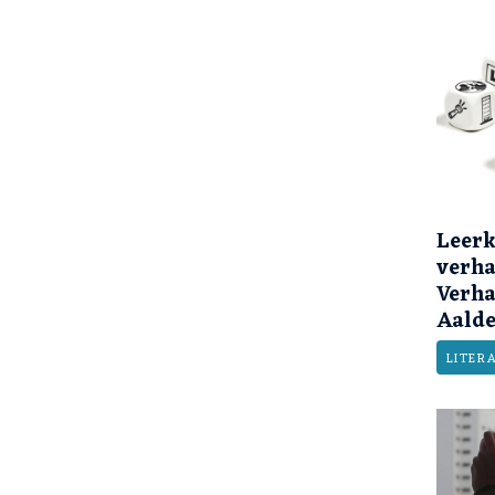
Leerk
verha
Verha
Aalde
LITER