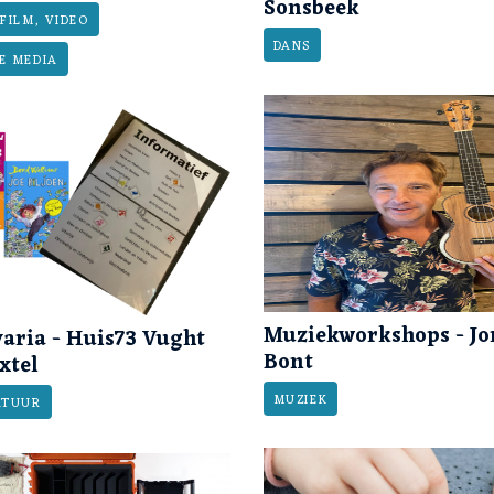
Sonsbeek
FILM, VIDEO
DANS
E MEDIA
Muziekworkshops - Jor
aria - Huis73 Vught
Bont
xtel
MUZIEK
ATUUR