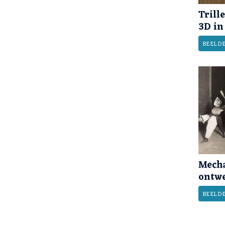
Trill
3D in
BEELD
Mecha
ontwe
BEELD