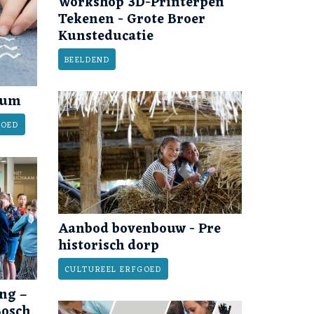
Workshop 3D-Printerpen
Tekenen - Grote Broer
Kunsteducatie
BEELDEND
eum
GOED
Aanbod bovenbouw - Pre
historisch dorp
CULTUREEL ERFGOED
ing –
osch