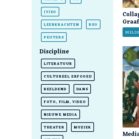
(V)SO
Colla
Graaf
LEERKRACHTEN
BSO
BEELD
PEUTERS
Discipline
LITERATUUR
CULTUREEL ERFGOED
BEELDEND
DANS
FOTO, FILM, VIDEO
NIEUWE MEDIA
THEATER
MUZIEK
Media