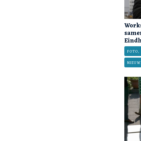
Works
same
Eind
FOTO, 
NIEUW