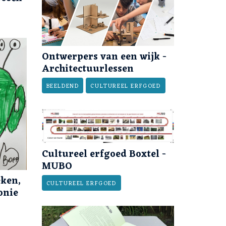
Ontwerpers van een wijk -
Architectuurlessen
BEELDEND
CULTUREEL ERFGOED
Cultureel erfgoed Boxtel -
MUBO
eken,
CULTUREEL ERFGOED
onie