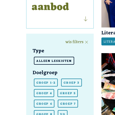
aanbod
Liter
wis filters
LITER
Type
ALLEEN LESKISTEN
Doelgroep
GROEP 1-2
GROEP 3
GROEP 4
GROEP 5
GROEP 6
GROEP 7
GROEP 8
VO