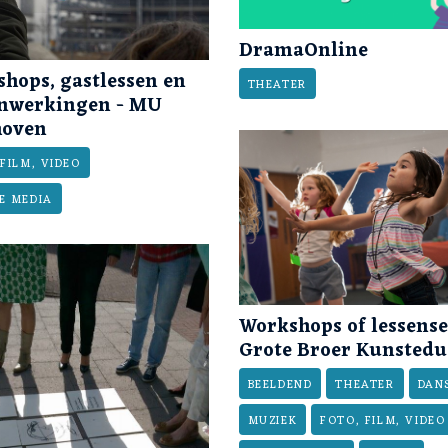
DramaOnline
hops, gastlessen en
THEATER
nwerkingen - MU
hoven
FILM, VIDEO
E MEDIA
Workshops of lessense
Grote Broer Kunstedu
BEELDEND
THEATER
DAN
MUZIEK
FOTO, FILM, VIDEO