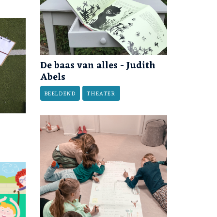
De baas van alles - Judith
Abels
BEELDEND
THEATER