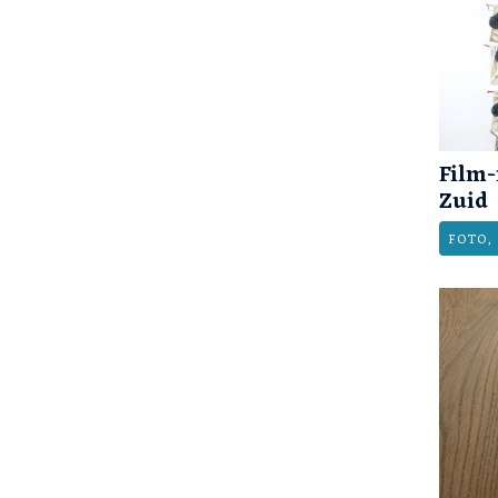
Film-
Zuid
FOTO, 