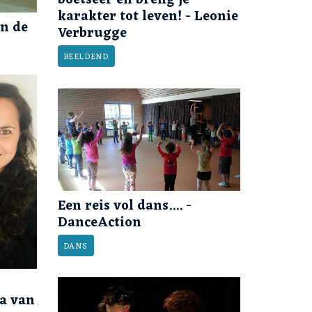
boetseer en breng je
karakter tot leven! - Leonie
en de
Verbrugge
BEELDEND
Een reis vol dans.... -
DanceAction
DANS
a van