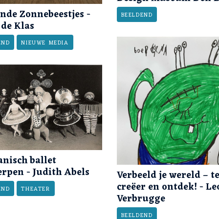
ende Zonnebeestjes -
BEELDEND
 de Klas
END
NIEUWE MEDIA
nisch ballet
rpen - Judith Abels
Verbeeld je wereld – t
creëer en ontdek! - Le
END
THEATER
Verbrugge
BEELDEND