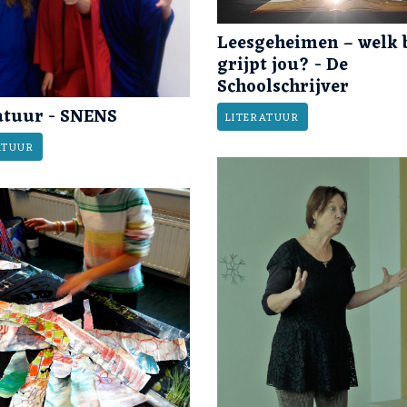
Leesgeheimen – welk 
grijpt jou? - De
Schoolschrijver
atuur - SNENS
LITERATUUR
ATUUR